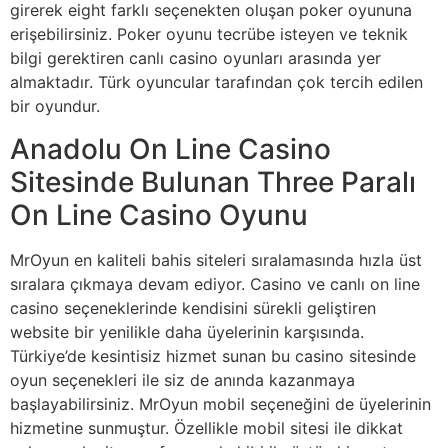
girerek eight farklı seçenekten oluşan poker oyununa
erişebilirsiniz. Poker oyunu tecrübe isteyen ve teknik
bilgi gerektiren canlı casino oyunları arasında yer
almaktadır. Türk oyuncular tarafından çok tercih edilen
bir oyundur.
Anadolu On Line Casino
Sitesinde Bulunan Three Paralı
On Line Casino Oyunu
MrOyun en kaliteli bahis siteleri sıralamasında hızla üst
sıralara çıkmaya devam ediyor. Casino ve canlı on line
casino seçeneklerinde kendisini sürekli geliştiren
website bir yenilikle daha üyelerinin karşısında.
Türkiye’de kesintisiz hizmet sunan bu casino sitesinde
oyun seçenekleri ile siz de anında kazanmaya
başlayabilirsiniz. MrOyun mobil seçeneğini de üyelerinin
hizmetine sunmuştur. Özellikle mobil sitesi ile dikkat