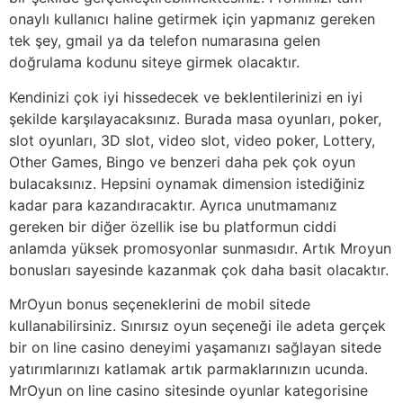
onaylı kullanıcı haline getirmek için yapmanız gereken
tek şey, gmail ya da telefon numarasına gelen
doğrulama kodunu siteye girmek olacaktır.
Kendinizi çok iyi hissedecek ve beklentilerinizi en iyi
şekilde karşılayacaksınız. Burada masa oyunları, poker,
slot oyunları, 3D slot, video slot, video poker, Lottery,
Other Games, Bingo ve benzeri daha pek çok oyun
bulacaksınız. Hepsini oynamak dimension istediğiniz
kadar para kazandıracaktır. Ayrıca unutmamanız
gereken bir diğer özellik ise bu platformun ciddi
anlamda yüksek promosyonlar sunmasıdır. Artık Mroyun
bonusları sayesinde kazanmak çok daha basit olacaktır.
MrOyun bonus seçeneklerini de mobil sitede
kullanabilirsiniz. Sınırsız oyun seçeneği ile adeta gerçek
bir on line casino deneyimi yaşamanızı sağlayan sitede
yatırımlarınızı katlamak artık parmaklarınızın ucunda.
MrOyun on line casino sitesinde oyunlar kategorisine