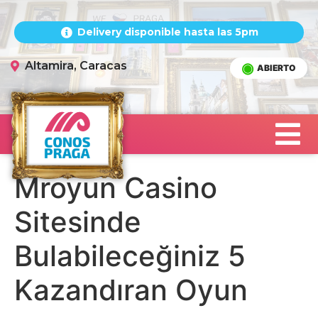
Delivery disponible hasta las 5pm
Altamira, Caracas
ABIERTO
Mroyun Casino
Sitesinde
Bulabileceğiniz 5
Kazandıran Oyun