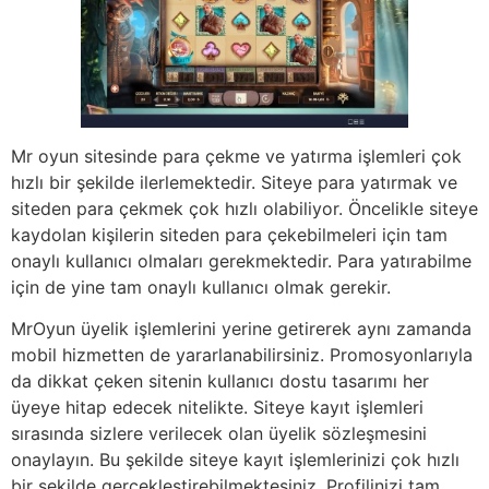
Mr oyun sitesinde para çekme ve yatırma işlemleri çok
hızlı bir şekilde ilerlemektedir. Siteye para yatırmak ve
siteden para çekmek çok hızlı olabiliyor. Öncelikle siteye
kaydolan kişilerin siteden para çekebilmeleri için tam
onaylı kullanıcı olmaları gerekmektedir. Para yatırabilme
için de yine tam onaylı kullanıcı olmak gerekir.
MrOyun üyelik işlemlerini yerine getirerek aynı zamanda
mobil hizmetten de yararlanabilirsiniz. Promosyonlarıyla
da dikkat çeken sitenin kullanıcı dostu tasarımı her
üyeye hitap edecek nitelikte. Siteye kayıt işlemleri
sırasında sizlere verilecek olan üyelik sözleşmesini
onaylayın. Bu şekilde siteye kayıt işlemlerinizi çok hızlı
bir şekilde gerçekleştirebilmektesiniz. Profilinizi tam