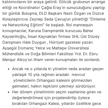
katılımcılarını bir araya getirdi. Gölcük grubunun arrange
ettiği ve Koordinator Çağla Eray’ın sunuculuğunu yaptıgı
bir günlük Buluşma, DLD Başkanı Nazlı Özgan ve Düzce
Kolaylaştırıcısı Zeynep Seda Çavuş’un yönettiği “Dinleme
ve Networking Eğitimi” ile başladı. Rol mannequin
konuşmacılar, Karuna Danışmanlık kurucusu Bahar
Kayserilioğlu, İnsan Kaynakları firması SHL Üst Düzey
Danışmanı Hale Duygun , Hürriyet gazetesi yazarı
Ayşegül Domaniç Yelce ve Maltepe Üniversitesi
Mühendislik ve Doğa Bilimleri Fakültesi Yrd. Dr. Ebru
Menşur Alkoy’un ilham veren konuşmaları ile sonlandı.
Ancak ne o yıllarda ki yönetim nede aradan geçen
yaklaşık 10 yıla rağmen aradaki mevcut
yöneticilerin Orhangazi kalesini görmezden
gelmeleri, halkın tepkisini çekmeyi sürdürüyor.
Her dönem yönetiminin seçim vaatlerine giren ve
değerlendirilmesi için projelendirilip öylece
bırakılan Orhangazi Kalesi, yıllardır özellikle gece