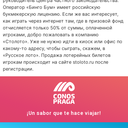
руководитель Центра частного законодательства.
Оператор «Бинго Бум» имеет российскую
букмекерскую лицензию. Если же вас интересует,
как играть через интернет там, где в призовой фонд
отчисляется только 50% от суммы, оплаченной
игроками, добро пожаловать в компанию
«Столото». Уже не нужно идти в киоск или офис по
какому-то адресу, чтобы сыграть, скажем, в
«Русское лото». Продажа лотерейных билетов
игрокам происходит на сайте stoloto.ru после
регистрации.
¡Un sabor que te hace viajar!