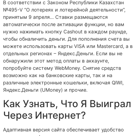
В соответствии с Законом Республики Казахстан
№495-V “О лотереях и лотерейной деятельности”,
принятым 9 апреля… Ставки размещаются
автоматически после активации функции, но вам
нужно нажимать кнопку Cashout в каждом раунде,
чтобы обналичить деньги. Для пополнения счета вы
можете использовать карты VISA или Mastercard, а в
отдельных регионах – Яндекс.Деньги. Если вы не
обнаружили этот метод оплаты в аккаунте,
попробуйте систему WebMoney. Снятие средств
возможно как на банковские карты, так и на
различные электронные кошельки, включая QIWI,
Яндекс.Деньги (UMoney) и прочие.
Как Узнать, Что Я Выиграл
Через Интернет?
Адаптивная версия сайта обеспечивает удобство