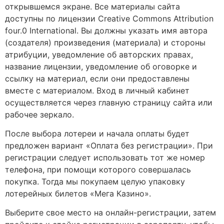
открывшемся экране. Все материалы сайта
доступны по лицензии Creative Commons Attribution
four.0 International. Вы должны указать имя автора
(создателя) произведения (материала) и стороны
атрибуции, уведомление об авторских правах,
название лицензии, уведомление об оговорке и
ссылку на материал, если они предоставлены
вместе с материалом. Вход в личный кабинет
осуществляется через главную страницу сайта или
рабочее зеркало.
После выбора лотереи и начала оплаты будет
предложен вариант «Оплата без регистрации». При
регистрации следует использовать тот же номер
телефона, при помощи которого совершалась
покупка. Тогда мы покупаем целую упаковку
лотерейных билетов «Мега Казино».
Выберите свое место на онлайн-регистрации, затем