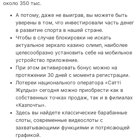
около 350 тыс.
А потому, даже не выиграв, вы можете быть
уверены в том, что инвестировали часть денег
в развитие спорта в нашей стране.
Чтобы в случае блокировки не искать
актуальное зеркало казино олимп, наиболее
целесообразно установить себе на мобильное
устройство приложение.
При этом активировать бонус можно на
протяжении 30 дней с момента регистрации.
Лотереи национального оператора «Сәтті
Жұлдыз» сегодня можно приобрести как в
собственных точках продаж, так и в филиалах
«Казпочты».
Здесь вы найдете классические барабанные
слоты, современные видеослоты с
захватывающими функциями и потрясающей
графикой.