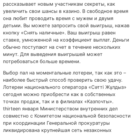
рассказывает новым участникам секреты, как
увеличить свои шансы в казино. В свободное время
она любит проводить время с мужем и двумя
детьми. Вы можете запросить свой выигрыш, нажав
кнопку «Снять наличные». Ваш выигрыш равен
ставке, умноженной на коэффициент выплат. Деньги
обычно поступают на счет в течение нескольких
минут. Для выведения выигрышей может
потребоваться больше времени.
Выбор пал на моментальные лотереи, так как это –
наиболее быстрый способ проверить свою удачу.
Лотереи национального оператора «Сәтті Жұлдыз»
сегодня можно приобрести как в собственных
точках продаж, так и в филиалах «Казпочты».
thirteen января Министерством внутренних дел
совместно с Комитетом национальной безопасности
при координации Генеральной прокуратуры
ликвидирована крупнейшая сеть незаконных