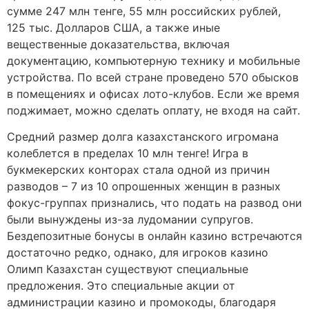
сумме 247 млн тенге, 55 млн российских рублей,
125 тыс. Долларов США, а также иные
вещественные доказательства, включая
документацию, компьютерную технику и мобильные
устройства. По всей стране проведено 570 обысков
в помещениях и офисах лото-клубов. Если же время
поджимает, можно сделать оплату, не входя на сайт.
Средний размер долга казахстанского игромана
колеблется в пределах 10 млн тенге! Игра в
букмекерских конторах стала одной из причин
разводов – 7 из 10 опрошенных женщин в разных
фокус-группах признались, что подать на развод они
были вынуждены из-за лудомании супругов.
Бездепозитные бонусы в онлайн казино встречаются
достаточно редко, однако, для игроков казино
Олимп Казахстан существуют специальные
предложения. Это специальные акции от
администрации казино и промокоды, благодаря