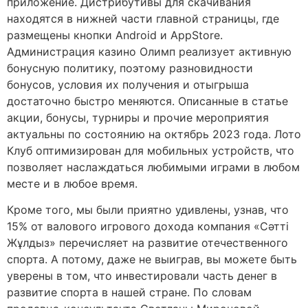
приложение. Дистрибутивы для скачивания
находятся в нижней части главной страницы, где
размещены кнопки Android и AppStore.
Администрация казино Олимп реализует активную
бонусную политику, поэтому разновидности
бонусов, условия их получения и отыгрыша
достаточно быстро меняются. Описанные в статье
акции, бонусы, турниры и прочие мероприятия
актуальны по состоянию на октябрь 2023 года. Лото
Клуб оптимизирован для мобильных устройств, что
позволяет наслаждаться любимыми играми в любом
месте и в любое время.
Кроме того, мы были приятно удивлены, узнав, что
15% от валового игрового дохода компания «Сәтті
Жұлдыз» перечисляет на развитие отечественного
спорта. А потому, даже не выиграв, вы можете быть
уверены в том, что инвестировали часть денег в
развитие спорта в нашей стране. По словам