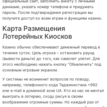
официальный сайт, заполнить анкету с личными
данными, указать номер телефона и придумать
пароль. После подтверждения регистрации вы
получите доступ ко всем играм и функциям казино.
Карта Размещения
Лотерейных Киосков
Казино обычно обеспечивают денежный перевод в
течение суток. Цель игрока – остановить раунд
(вывести деньги) до того, как самолет улетит. Для
этого необходимо нажать кнопку “Обналичить” под
основным игровым экраном.
У системы не возникнет вопросов по поводу,
например, телефонного кода Таджикистана +992
или e-mail в доменной зоне UA. Кто из нас не мечтал
выиграть в лотерею, сходу рисуя в своем
воображении огромные суммы. Но каждый раз от