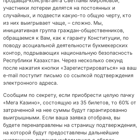
продавца-консультанта Светланы Мироновой,
участники лотереи делятся на постоянных и
случайных, и подвести какую-то общую черту, кто
из них выигрывает чаще, – сложно. Мы,
инициативная группа граждан-общественников,
обращаемся к Вам, как к гаранту Конституции, по
поводу асоциальной деятельности букмекерских
контор, подрывающих национальную безопасность
Республики Казахстан. Через несколько секунд
после нажатия кнопки «Зарегистрироваться» на ваш
e-mail поступит письмо со ссылкой подтверждения
электронного адреса.
Сообщим по секрету, если приобрести целую пачку
«Мега Казино», состоящую из 35 билетов, то 60% от
затраченной на нее суммы будут гарантированно
выигрышными. Если ваша заявка отобрана, вы
будете перенаправлены на страницу подтверждения,
на которой будут предоставлены дальнейшие
инструкции, включая информацию о сборах,