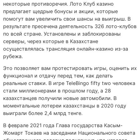
некоторые противоречия. Лото Клуб казино
предлагает щедрые бонусы и акции, которые
помогут вам увеличить свои шансы на выигрыш. В
результате пресечена деятельность 326 лото-клубов
по всей стране. Установлены и заблокированы
серверы, через которые в Казахстане
осуществлялась трансляция онлайн-казино из-за
рубежа.
Это позволяет вам протестировать игры, оценить их
функционал и отдачу перед тем, как делать
реальные ставки. В игре TeleBingo fifty two человека
стали миллионерами в прошлом году, а 28
казахстанцев получили новые автомобили. В
моментальные лотереи казахстанцы в 2020 году
выиграли более 2,4 млрд тенге.
В феврале 2021 года Глава государства Касым-
Жомарт Токаев на заседании Национального совета