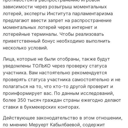
зависимости через розыгрыш моментальных
лотерей, эксперты Института парламентаризма
предлагают ввести запрет на распространение
моментальных лотерей через интернет и
лотерейные терминалы. Чтобы реализовать
приветственный бонус необходимо выполнить
несколько условий.
Лица, которые не были отобраны, также будут
уведомлены ТОЛЬКО через проверку статуса
участника. Вам настоятельно рекомендуется
проверять статуса участника самостоятельно и не
полагаться на то, что кто-то другой проверит и
проинформирует вас. По данным исследований,
более 350 тысяч граждан страны ежегодно делают
ставки в букмекерских конторах.
Действующее законодательство в этом отношении,
по мнению Меруерт Кабылбаевой, содержит