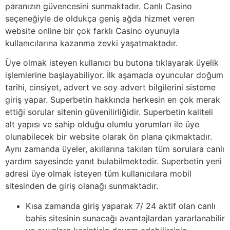
paranızın güvencesini sunmaktadır. Canlı Casino
seçeneğiyle de oldukça geniş ağda hizmet veren
website online bir çok farklı Casino oyunuyla
kullanıcılarına kazanma zevki yaşatmaktadır.
Üye olmak isteyen kullanıcı bu butona tıklayarak üyelik
işlemlerine başlayabiliyor. İlk aşamada oyuncular doğum
tarihi, cinsiyet, advert ve soy advert bilgilerini sisteme
giriş yapar. Superbetin hakkında herkesin en çok merak
ettiği sorular sitenin güvenilirliğidir. Superbetin kaliteli
alt yapısı ve sahip olduğu olumlu yorumları ile üye
olunabilecek bir website olarak ön plana çıkmaktadır.
Aynı zamanda üyeler, akıllarına takılan tüm sorulara canlı
yardım sayesinde yanıt bulabilmektedir. Superbetin yeni
adresi üye olmak isteyen tüm kullanıcılara mobil
sitesinden de giriş olanağı sunmaktadır.
Kısa zamanda giriş yaparak 7/ 24 aktif olan canlı
bahis sitesinin sunacağı avantajlardan yararlanabilir