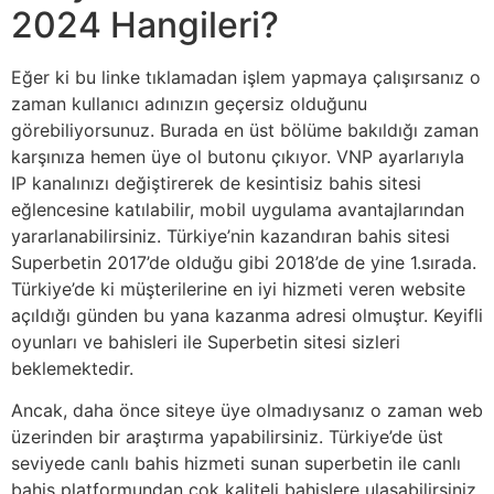
2024 Hangileri?
Eğer ki bu linke tıklamadan işlem yapmaya çalışırsanız o
zaman kullanıcı adınızın geçersiz olduğunu
görebiliyorsunuz. Burada en üst bölüme bakıldığı zaman
karşınıza hemen üye ol butonu çıkıyor. VNP ayarlarıyla
IP kanalınızı değiştirerek de kesintisiz bahis sitesi
eğlencesine katılabilir, mobil uygulama avantajlarından
yararlanabilirsiniz. Türkiye’nin kazandıran bahis sitesi
Superbetin 2017’de olduğu gibi 2018’de de yine 1.sırada.
Türkiye’de ki müşterilerine en iyi hizmeti veren website
açıldığı günden bu yana kazanma adresi olmuştur. Keyifli
oyunları ve bahisleri ile Superbetin sitesi sizleri
beklemektedir.
Ancak, daha önce siteye üye olmadıysanız o zaman web
üzerinden bir araştırma yapabilirsiniz. Türkiye’de üst
seviyede canlı bahis hizmeti sunan superbetin ile canlı
bahis platformundan çok kaliteli bahislere ulaşabilirsiniz.