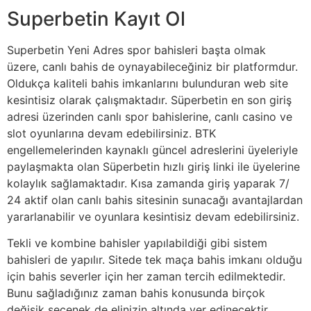
Superbetin Kayıt Ol
Superbetin Yeni Adres spor bahisleri başta olmak
üzere, canlı bahis de oynayabileceğiniz bir platformdur.
Oldukça kaliteli bahis imkanlarını bulunduran web site
kesintisiz olarak çalışmaktadır. Süperbetin en son giriş
adresi üzerinden canlı spor bahislerine, canlı casino ve
slot oyunlarına devam edebilirsiniz. BTK
engellemelerinden kaynaklı güncel adreslerini üyeleriyle
paylaşmakta olan Süperbetin hızlı giriş linki ile üyelerine
kolaylık sağlamaktadır. Kısa zamanda giriş yaparak 7/
24 aktif olan canlı bahis sitesinin sunacağı avantajlardan
yararlanabilir ve oyunlara kesintisiz devam edebilirsiniz.
Tekli ve kombine bahisler yapılabildiği gibi sistem
bahisleri de yapılır. Sitede tek maça bahis imkanı olduğu
için bahis severler için her zaman tercih edilmektedir.
Bunu sağladığınız zaman bahis konusunda birçok
değişik seçenek de elinizin altında yer edinecektir.