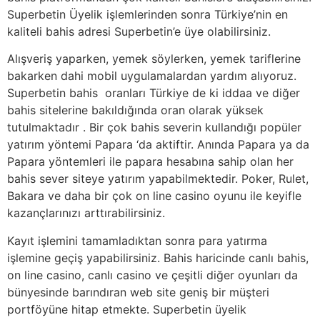
Superbetin Üyelik işlemlerinden sonra Türkiye’nin en
kaliteli bahis adresi Superbetin’e üye olabilirsiniz.
Alışveriş yaparken, yemek söylerken, yemek tariflerine
bakarken dahi mobil uygulamalardan yardım alıyoruz.
Superbetin bahis oranları Türkiye de ki iddaa ve diğer
bahis sitelerine bakıldığında oran olarak yüksek
tutulmaktadır . Bir çok bahis severin kullandığı popüler
yatırım yöntemi Papara ‘da aktiftir. Anında Papara ya da
Papara yöntemleri ile papara hesabına sahip olan her
bahis sever siteye yatırım yapabilmektedir. Poker, Rulet,
Bakara ve daha bir çok on line casino oyunu ile keyifle
kazançlarınızı arttırabilirsiniz.
Kayıt işlemini tamamladıktan sonra para yatırma
işlemine geçiş yapabilirsiniz. Bahis haricinde canlı bahis,
on line casino, canlı casino ve çeşitli diğer oyunları da
bünyesinde barındıran web site geniş bir müşteri
portföyüne hitap etmekte. Superbetin üyelik