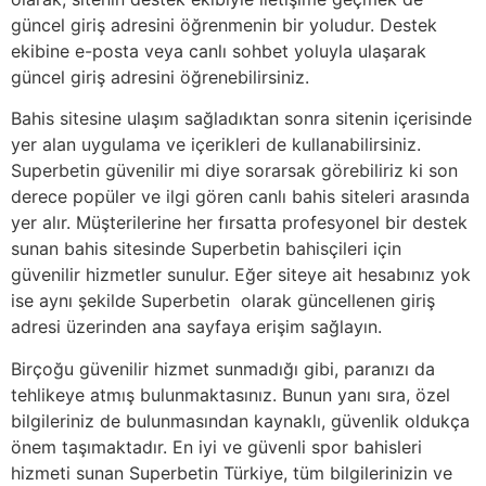
güncel giriş adresini öğrenmenin bir yoludur. Destek
ekibine e-posta veya canlı sohbet yoluyla ulaşarak
güncel giriş adresini öğrenebilirsiniz.
Bahis sitesine ulaşım sağladıktan sonra sitenin içerisinde
yer alan uygulama ve içerikleri de kullanabilirsiniz.
Superbetin güvenilir mi diye sorarsak görebiliriz ki son
derece popüler ve ilgi gören canlı bahis siteleri arasında
yer alır. Müşterilerine her fırsatta profesyonel bir destek
sunan bahis sitesinde Superbetin bahisçileri için
güvenilir hizmetler sunulur. Eğer siteye ait hesabınız yok
ise aynı şekilde Superbetin olarak güncellenen giriş
adresi üzerinden ana sayfaya erişim sağlayın.
Birçoğu güvenilir hizmet sunmadığı gibi, paranızı da
tehlikeye atmış bulunmaktasınız. Bunun yanı sıra, özel
bilgileriniz de bulunmasından kaynaklı, güvenlik oldukça
önem taşımaktadır. En iyi ve güvenli spor bahisleri
hizmeti sunan Superbetin Türkiye, tüm bilgilerinizin ve