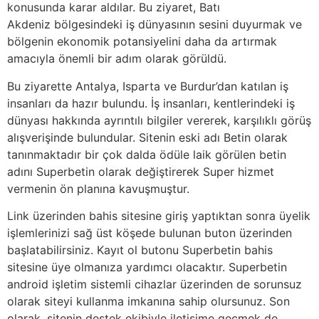
konusunda karar aldılar. Bu ziyaret, Batı
Akdeniz bölgesindeki iş dünyasının sesini duyurmak ve
bölgenin ekonomik potansiyelini daha da artırmak
amacıyla önemli bir adım olarak görüldü.
Bu ziyarette Antalya, Isparta ve Burdur’dan katılan iş
insanları da hazır bulundu. İş insanları, kentlerindeki iş
dünyası hakkında ayrıntılı bilgiler vererek, karşılıklı görüş
alışverişinde bulundular. Sitenin eski adı Betin olarak
tanınmaktadır bir çok dalda ödüle laik görülen betin
adını Superbetin olarak değiştirerek Super hizmet
vermenin ön planına kavuşmuştur.
Link üzerinden bahis sitesine giriş yaptıktan sonra üyelik
işlemlerinizi sağ üst köşede bulunan buton üzerinden
başlatabilirsiniz. Kayıt ol butonu Superbetin bahis
sitesine üye olmanıza yardımcı olacaktır. Superbetin
android işletim sistemli cihazlar üzerinden de sorunsuz
olarak siteyi kullanma imkanına sahip olursunuz. Son
olarak, sitenin destek ekibiyle iletişime geçmek de