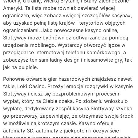
Włochy, Ukrainę, Wielką Brytanię i Stany Zjednoczone
Ameryki. Ta lista może również zawierać więcej
ograniczeń, więc zobacz «więcej szczegółów kasyna»,
aby uzyskać pełną listę krajów i terytoriów objętych
ograniczeniami. Jako nowoczesne kasyno online,
Slottyway może być również odtwarzane za pomocą
urządzenia mobilnego. Wystarczy otworzyć łącze w
przeglądarce internetowej telefonu komórkowego, a
zobaczysz ten sam ładny design i niesamowite gry, tak
jak na pulpicie.
Ponowne otwarcie gier hazardowych znajdziesz nawet
takie, Loki Casino. Przeżyj emocje rozgrywki w kasynie
Slottyway i ciesz się bezproblemowym procesem
wypłat, który na Ciebie czeka. Po złożeniu wniosku o
wypłatę, dedykowany zespół kasyna Slottyway szybko
go przetworzy, zapewniając, że otrzymasz swoje środki
w możliwie najkrótszym czasie. Kasyno oferuje
automaty 3D, automaty z jackpotem i oczywiście