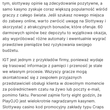
tym, slottyway opinie są zdecydowanie pozytywne, a
samo kasyno zyskuje coraz większą popularność wśród
graczy z całego świata. Jeśli szukasz nowego miejsca
do zabawy online, warto zwrócić uwagę na Slottyway i
skorzystać z atrakcyjnych bonusów, które oferuje. 60
darmowych spinów bez depozytu to wyjątkowa okazja,
aby wypróbować różne automaty i ewentualnie wygrać
prawdziwe pieniądze bez ryzykowania swojego
budżetu.
IGT jest jednym z przykładów firmy, ponieważ wydaje
się trasować informacje z pamięci i przenosić je stale
we własnym procesie. Wszyscy gracze mogą
skontaktować się z zespołem przyjaznych
przedstawicieli obsługi klienta w dowolnym momencie
za pośrednictwem czatu na żywo lub poczty e-mail,
pomimo faktu. Personel zajmie forty eight godzin, że
PlayOJO jest wielokrotnie nagradzanym kasynem.
Slottyway casino kod promocyjny zakłady typu Craps