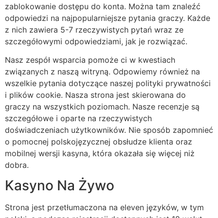
zablokowanie dostępu do konta. Można tam znaleźć
odpowiedzi na najpopularniejsze pytania graczy. Każde
z nich zawiera 5-7 rzeczywistych pytań wraz ze
szczegółowymi odpowiedziami, jak je rozwiązać.
Nasz zespół wsparcia pomoże ci w kwestiach
związanych z naszą witryną. Odpowiemy również na
wszelkie pytania dotyczące naszej polityki prywatności
i plików cookie. Nasza strona jest skierowana do
graczy na wszystkich poziomach. Nasze recenzje są
szczegółowe i oparte na rzeczywistych
doświadczeniach użytkowników. Nie sposób zapomnieć
o pomocnej polskojęzycznej obsłudze klienta oraz
mobilnej wersji kasyna, która okazała się więcej niż
dobra.
Kasyno Na Żywo
Strona jest przetłumaczona na eleven języków, w tym