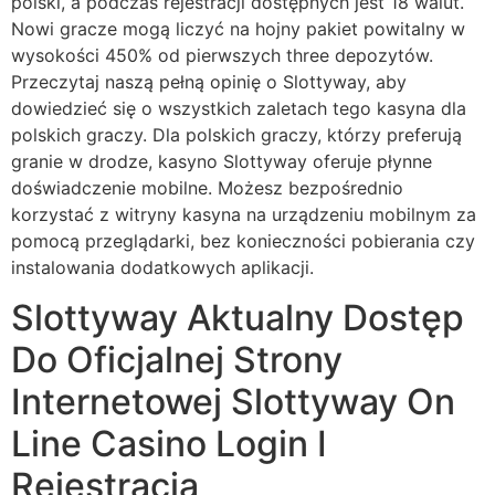
polski, a podczas rejestracji dostępnych jest 18 walut.
Nowi gracze mogą liczyć na hojny pakiet powitalny w
wysokości 450% od pierwszych three depozytów.
Przeczytaj naszą pełną opinię o Slottyway, aby
dowiedzieć się o wszystkich zaletach tego kasyna dla
polskich graczy. Dla polskich graczy, którzy preferują
granie w drodze, kasyno Slottyway oferuje płynne
doświadczenie mobilne. Możesz bezpośrednio
korzystać z witryny kasyna na urządzeniu mobilnym za
pomocą przeglądarki, bez konieczności pobierania czy
instalowania dodatkowych aplikacji.
Slottyway Aktualny Dostęp
Do Oficjalnej Strony
Internetowej Slottyway On
Line Casino Login I
Rejestracja