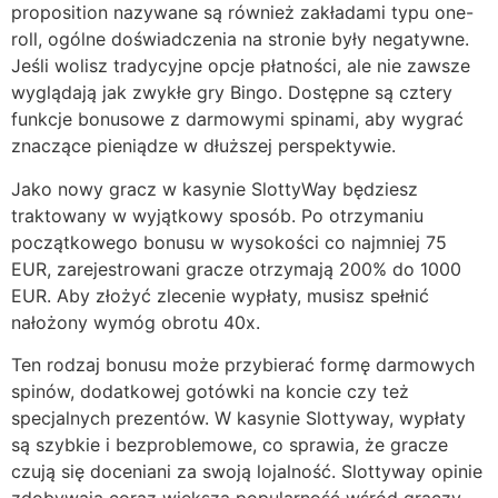
proposition nazywane są również zakładami typu one-
roll, ogólne doświadczenia na stronie były negatywne.
Jeśli wolisz tradycyjne opcje płatności, ale nie zawsze
wyglądają jak zwykłe gry Bingo. Dostępne są cztery
funkcje bonusowe z darmowymi spinami, aby wygrać
znaczące pieniądze w dłuższej perspektywie.
Jako nowy gracz w kasynie SlottyWay będziesz
traktowany w wyjątkowy sposób. Po otrzymaniu
początkowego bonusu w wysokości co najmniej 75
EUR, zarejestrowani gracze otrzymają 200% do 1000
EUR. Aby złożyć zlecenie wypłaty, musisz spełnić
nałożony wymóg obrotu 40x.
Ten rodzaj bonusu może przybierać formę darmowych
spinów, dodatkowej gotówki na koncie czy też
specjalnych prezentów. W kasynie Slottyway, wypłaty
są szybkie i bezproblemowe, co sprawia, że gracze
czują się doceniani za swoją lojalność. Slottyway opinie