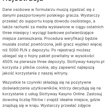
Dane osobowe w formularzu muszą zgadzać się z
danymi paszportowymi polskiego gracza. Wystarczy
przesłać do supportu kopię dowodu osobistego, a
także rachunki za media wystawione w ciągu ostatnich
three miesięcy i wyciągi bankowe potwierdzające
miejsce zamieszkania. Procedura weryfikacji będzie
musiała zostać powtórzona, jeśli gracz wypłaci więcej
niż 5000 PLN z depozytu. Po rejestracji możesz
ubiegać się o hojny pakiet powitalny w wysokości
450% na pierwsze three depozyty. Slottyway-kasyno.pl
korzysta z plików cookie, aby zapewnić najlepszą
jakość korzystania z naszej witryny.
Wszystkie te czynniki składają się na pozytywne
doświadczenia użytkowników, którzy decydują się na
korzystanie z usług Slottyway Kasyno Online. Zastosuj
dowolną liczbę filtrów i znajdź idealne miejsce, gdzie
znajdują się w kraju. Wystarczy przesłać zdjęcie