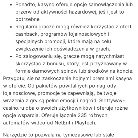
Ponadto, kasyno oferuje opcje samowłączenia lub
przerw od aktywności hazardowej, jeśli jest to
potrzebne.
Regularni gracze mogą również korzystać z ofert
cashback, programów lojalnościowych i
specjalnych promocji, które mają na celu
zwiększenie ich doświadczenia w grach.
Po zalogowaniu się, gracze mogą natychmiast
skorzystać z bonusu, który jest przyznawany w
formie darmowych spinów lub środków na koncie.
Przygotuj się na zaskoczenie hojnymi premiami kasyna
w ofercie. Od pakietów powitalnych po nagrody
lojalnościowe, promocje te zapewniają, że twoje
wrażenia z gry są pełne emocji i nagród. Slottyway-
casino.ru dba o swoich użytkowników i oferuje różne
opcje wsparcia. Oferuje łącznie 235 różnych
automatów wideo od NetEnt i Playtech.
Narzędzie to pozwala na tymczasowe lub stałe