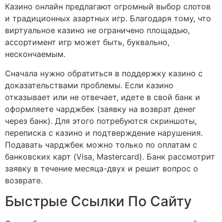
Казино онлайн предлагают огромный выбор слотов
и традиционных азартных игр. Благодаря тому, что
виртуальное казино не ограничено площадью,
ассортимент игр может быть, буквально,
нескончаемым.
Сначала нужно обратиться в поддержку казино с
доказательствами проблемы. Если казино
отказывает или не отвечает, идете в свой банк и
оформляете чарджбек (заявку на возврат денег
через банк). Для этого потребуются скриншоты,
переписка с казино и подтверждение нарушения.
Подавать чарджбек можно только по оплатам с
банковских карт (Visa, Mastercard). Банк рассмотрит
заявку в течение месяца-двух и решит вопрос о
возврате.
Быстрые Ссылки По Сайту