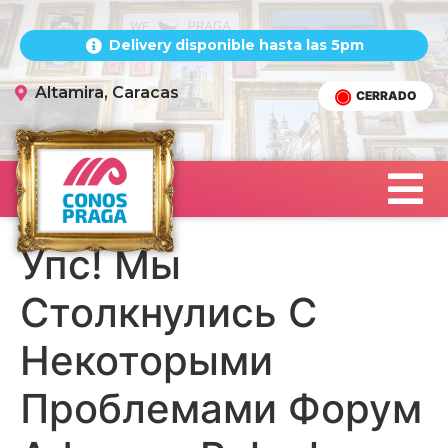
Delivery disponible hasta las 5pm
Altamira, Caracas
CERRADO
Упс! Мы
Столкнулись С
Некоторыми
Проблемами Форум