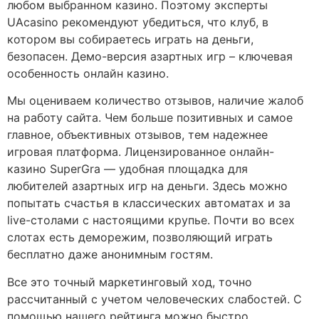
любом выбранном казино. Поэтому эксперты
UAcasino рекомендуют убедиться, что клуб, в
котором вы собираетесь играть на деньги,
безопасен. Демо-версия азартных игр – ключевая
особенность онлайн казино.
Мы оцениваем количество отзывов, наличие жалоб
на работу сайта. Чем больше позитивных и самое
главное, объективных отзывов, тем надежнее
игровая платформа. Лицензированное онлайн-
казино SuperGra — удобная площадка для
любителей азартных игр на деньги. Здесь можно
попытать счастья в классических автоматах и за
live-столами с настоящими крупье. Почти во всех
слотах есть деморежим, позволяющий играть
бесплатно даже анонимным гостям.
Все это точный маркетинговый ход, точно
рассчитанный с учетом человеческих слабостей. С
помощью нашего рейтинга можно быстро