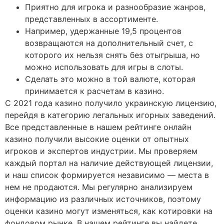
Приятно для игрока и разнообразие жанров,
представленных в ассортименте.
Например, удержанные 19,5 процентов
возвращаются на дополнительный счет, с
которого их нельзя снять без отыгрыша, но
можно использовать для игры в слоты.
Сделать это можно в той валюте, которая
принимается к расчетам в казино.
С 2021 года казино получило украинскую лицензию,
перейдя в категорию легальных игорных заведений.
Все представленные в нашем рейтинге онлайн
казино получили высокие оценки от опытных
игроков и экспертов индустрии. Мы проверяем
каждый портал на наличие действующей лицензии,
и наш список формируется независимо — места в
нем не продаются. Мы регулярно анализируем
информацию из различных источников, поэтому
оценки казино могут изменяться, как котировки на
фондовом рынке. В нашем рейтинге вы найдете