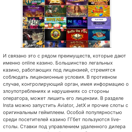
И связано это с рядом преимуществ, которые дают
именно online казино. Большинство легальных
казино, работающих под лицензией, стремятся
соблюдать лицензионные условия. В противном
случае, контролирующий орган, имея информацию о
злоупотреблениях и нарушениях со стороны
оператора, может лишить его лицензии. В разделе
Insta можно запустить Aviator, JetX и прочие слоты с
оригинальным геймплеем. Особой популярностью
среди посетителей казино ГГбет пользуются live-
столы. Ставки под управлением удаленного дилера