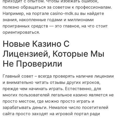
приходит с опытом. Чтобы избежать ошибок,
полезно обращаться за советом к профессионалам.
Например, на портале casino-mdk.su вы найдете
знания, накопленные годами и миллионами
проигранных средств — это главное, на что стоит
ориентироваться.
Новые Казино С
Лицензией, Которые Мы
Не Проверили
Главный совет – всегда проверять наличие лицензии
и внимательно читать отзывы других игроков,
прежде чем начинать играть. Естественно, для
многих пользователей легальное казино является не
просто местом, где можно просто играть и
зарабатывать деньги. Немалое число посетителей
сайта просто заходят на игровой портал ради