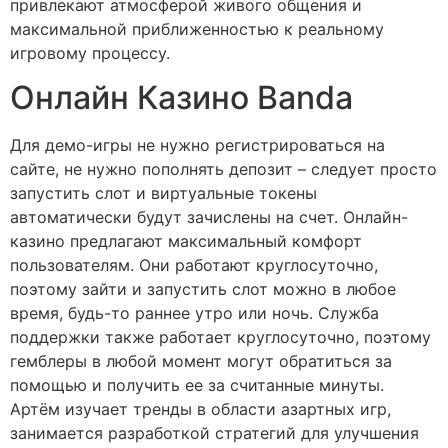
привлекают атмосферой живого общения и
максимальной приближенностью к реальному
игровому процессу.
Онлайн Казино Banda
Для демо-игры не нужно регистрироваться на
сайте, не нужно пополнять депозит – следует просто
запустить слот и виртуальные токены
автоматически будут зачислены на счет. Онлайн-
казино предлагают максимальный комфорт
пользователям. Они работают круглосуточно,
поэтому зайти и запустить слот можно в любое
время, будь-то раннее утро или ночь. Служба
поддержки также работает круглосуточно, поэтому
гемблеры в любой момент могут обратиться за
помощью и получить ее за считанные минуты.
Артём изучает тренды в области азартных игр,
занимается разработкой стратегий для улучшения