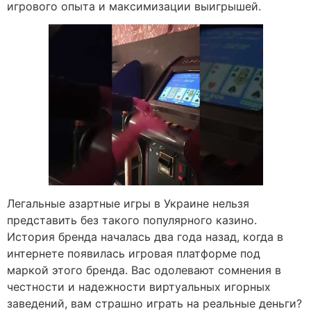
игрового опыта и максимизации выигрышей.
Легальные азартные игры в Украине нельзя
представить без такого популярного казино.
История бренда началась два года назад, когда в
интернете появилась игровая платформе под
маркой этого бренда. Вас одолевают сомнения в
честности и надежности виртуальных игорных
заведений, вам страшно играть на реальные деньги?