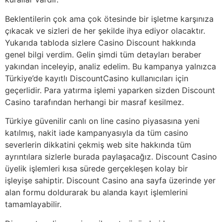
Beklentilerin çok ama çok ötesinde bir işletme karşınıza
çıkacak ve sizleri de her şekilde ihya ediyor olacaktır.
Yukarıda tabloda sizlere Casino Discount hakkında
genel bilgi verdim. Gelin şimdi tüm detayları beraber
yakından inceleyip, analiz edelim. Bu kampanya yalnızca
Türkiye’de kayıtlı DiscountCasino kullanıcıları için
geçerlidir. Para yatırma işlemi yaparken sizden Discount
Casino tarafından herhangi bir masraf kesilmez.
Türkiye güvenilir canlı on line casino piyasasına yeni
katılmış, nakit iade kampanyasıyla da tüm casino
severlerin dikkatini çekmiş web site hakkında tüm
ayrıntılara sizlerle burada paylaşacağız. Discount Casino
üyelik işlemleri kısa sürede gerçekleşen kolay bir
işleyişe sahiptir. Discount Casino ana sayfa üzerinde yer
alan formu doldurarak bu alanda kayıt işlemlerini
tamamlayabilir.