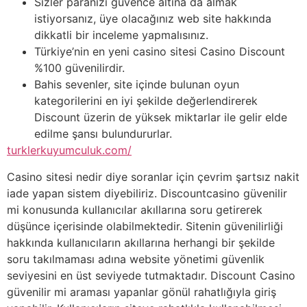
Sizler paranızı güvence altına da almak
istiyorsanız, üye olacağınız web site hakkında
dikkatli bir inceleme yapmalısınız.
Türkiye’nin en yeni casino sitesi Casino Discount
%100 güvenilirdir.
Bahis sevenler, site içinde bulunan oyun
kategorilerini en iyi şekilde değerlendirerek
Discount üzerin de yüksek miktarlar ile gelir elde
edilme şansı bulundururlar.
turklerkuyumculuk.com/
Casino sitesi nedir diye soranlar için çevrim şartsız nakit
iade yapan sistem diyebiliriz. Discountcasino güvenilir
mi konusunda kullanıcılar akıllarına soru getirerek
düşünce içerisinde olabilmektedir. Sitenin güvenilirliği
hakkında kullanıcıların akıllarına herhangi bir şekilde
soru takılmaması adına website yönetimi güvenlik
seviyesini en üst seviyede tutmaktadır. Discount Casino
güvenilir mi araması yapanlar gönül rahatlığıyla giriş