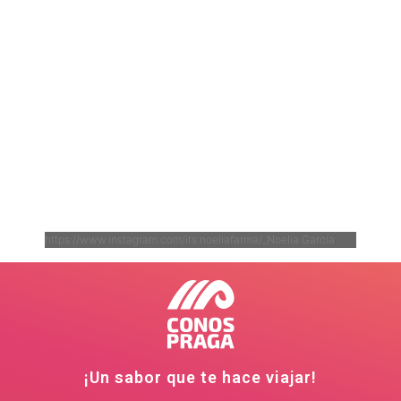
https://www.instagram.com/its.noeliafarma/_Noelia García
¡Un sabor que te hace viajar!