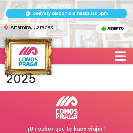
Delivery disponible hasta las 5pm
Altamira, Caracas
ABIERTO
2025
¡Un sabor que te hace viajar!