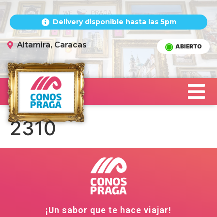
Delivery disponible hasta las 5pm
Altamira, Caracas
ABIERTO
2310
¡Un sabor que te hace viajar!