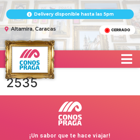
Delivery disponible hasta las 5pm
Altamira, Caracas
CERRADO
2535
¡Un sabor que te hace viajar!