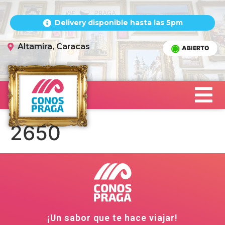
Delivery disponible hasta las 5pm
Altamira, Caracas
ABIERTO
2650
¡Un sabor que te hace viajar!