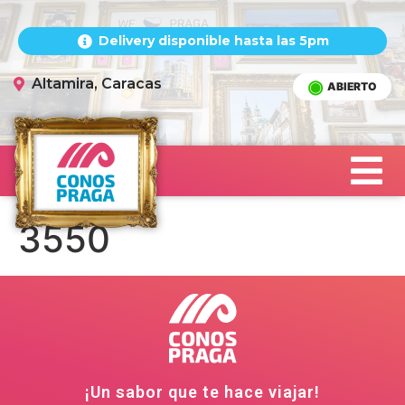
Delivery disponible hasta las 5pm
Altamira, Caracas
ABIERTO
3550
¡Un sabor que te hace viajar!