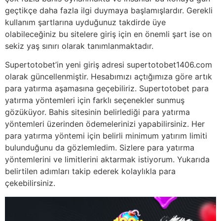
geçtikçe daha fazla ilgi duymaya başlamışlardır. Gerekli
kullanım şartlarına uyduğunuz takdirde üye
olabileceğiniz bu sitelere giriş için en önemli şart ise on
sekiz yaş sınırı olarak tanımlanmaktadır.
Supertotobet’in yeni giriş adresi supertotobet1406.com
olarak güncellenmiştir. Hesabımızı açtığımıza göre artık
para yatırma aşamasına geçebiliriz. Supertotobet para
yatırma yöntemleri için farklı seçenekler sunmuş
gözüküyor. Bahis sitesinin belirlediği para yatırma
yöntemleri üzerinden ödemelerinizi yapabilirsiniz. Her
para yatırma yöntemi için belirli minimum yatırım limiti
bulunduğunu da gözlemledim. Sizlere para yatırma
yöntemlerini ve limitlerini aktarmak istiyorum. Yukarıda
belirtilen adımları takip ederek kolaylıkla para
çekebilirsiniz.