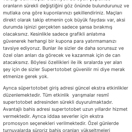
oranların sürekli değiştiğini göz önünde bulundurunuz ve
mutlaka ona göre kuponlarınızı şekillendiriniz. Maçları
direkt olarak takip etmenin çok büyük faydası var, aksi
durumda işinizi gerçekten sadece şansa bırakmış
olacaksınız. Kesinlikle sadece grafikli anlatıma
güvenerek herhangi bir kupona para yatırmamanızı
tavsiye ediyoruz. Bunlar ile sizler de daha sorunsuz ve
özel olan anları da görecek ve kazanmak için de can
atacaksınız. Böylesi özellikleri ile ilk sıralarda yer alan
şey için de sizler Supertotobet güvenilir mi diye merak
etmenize gerek yok.
Ayrıca süpertotobet giriş adresi güncel ekstra etkinlikler
düzenlemektedir. Tüm etkinlik yarışmalar resmî
supertotobet adresinden sürekli duyurulmaktadır.
Avantajlı bahis adresi supertotobet uzun yıllardır hizmet
vermektedir. Ayrıca iddaa severler için ekstra
promosyon seçenekleri verilmektedir. Özel günlerde
turnuvalarda sürpriz bahis oranları yükseltmeleri