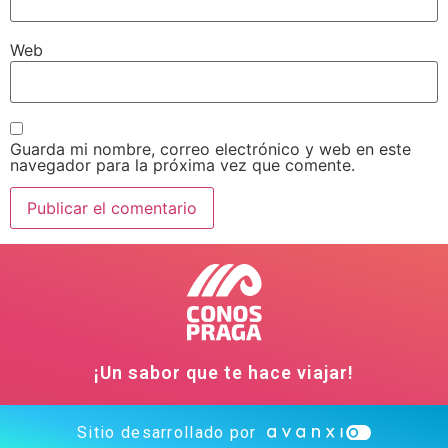
Web
Guarda mi nombre, correo electrónico y web en este
navegador para la próxima vez que comente.
¡Un sabor que te hace viajar!
Sitio desarrollado por